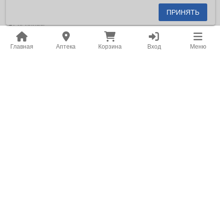
является публичной офертой, определяемой положениями
ПРИНЯТЬ
пункта 2 статьи 437 Гражданского кодекса Российской
Федерации.
Копирование и размещение на сторонних ресурсах
Главная
Аптека
Корзина
Вход
Меню
информации, содержащейся на сайте aptekabv.ru, в том
числе цен на товары, запрещено.
Место нахождения: Российская Федерация, Хабаровский
край, город Хабаровск.
Адрес для корреспонденции: 680031, г. Хабаровск, ул. Карла
Маркса 182, помещение 101
Заказать онлайн лекарства, витамины, косметику,
медицинские приборы со скидками. Широкий ассортимент в
наличии и под заказ.
v2.40.7