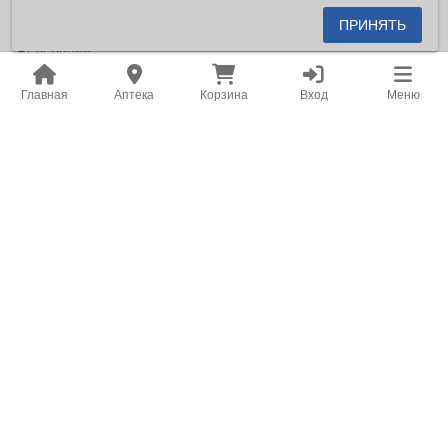
является публичной офертой, определяемой положениями
ПРИНЯТЬ
пункта 2 статьи 437 Гражданского кодекса Российской
Федерации.
Копирование и размещение на сторонних ресурсах
Главная
Аптека
Корзина
Вход
Меню
информации, содержащейся на сайте aptekabv.ru, в том
числе цен на товары, запрещено.
Место нахождения: Российская Федерация, Хабаровский
край, город Хабаровск.
Адрес для корреспонденции: 680031, г. Хабаровск, ул. Карла
Маркса 182, помещение 101
Заказать онлайн лекарства, витамины, косметику,
медицинские приборы со скидками. Широкий ассортимент в
наличии и под заказ.
v2.40.7